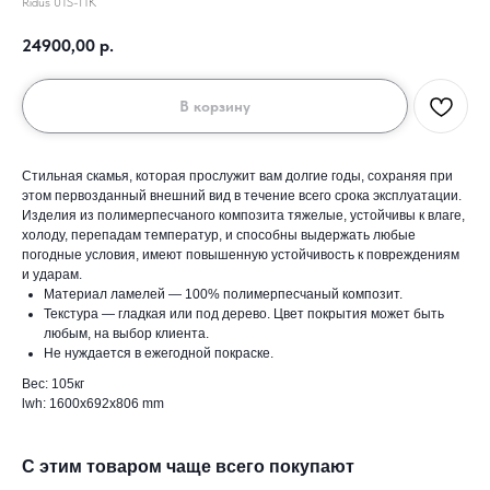
Ridus 01S-ПК
24900,00
р.
В корзину
Стильная скамья, которая прослужит вам долгие годы, сохраняя при
этом первозданный внешний вид в течение всего срока эксплуатации.
Изделия из полимерпесчаного композита тяжелые, устойчивы к влаге,
холоду, перепадам температур, и способны выдержать любые
погодные условия, имеют повышенную устойчивость к повреждениям
и ударам.
Материал ламелей — 100% полимерпесчаный композит.
Текстура — гладкая или под дерево. Цвет покрытия может быть
любым, на выбор клиента.
Не нуждается в ежегодной покраске.
Вес: 105кг
lwh: 1600x692x806 mm
С этим товаром чаще всего покупают