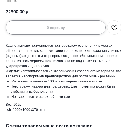
Irbis-ПК
22900,00
р.
В корзину
Кашпо активно применяются при городском озеленении в местах
общественного отдыха, также хорошо подходит для создания уличных
(садовых) акцентов и интерьерных акцентов в больших помещениях.
Кашпо из полимерпесчаного композита не подвержено гниению,
ударопрочно и долговечно.
Изделие изготавливается из экологически безопасного материала, что
является неоспоримым преимуществом для роста живых растений.
Материал ламелей — 100% полимерпесчаный композит.
Текстура — гладкая или под дерево. Цвет покрытия может быть
любым, на выбор клиента.
Не нуждается в ежегодной покраске.
Вес: 101кг
lwh: 1000x1000x370 mm
С этим товаром чаще всего покупают