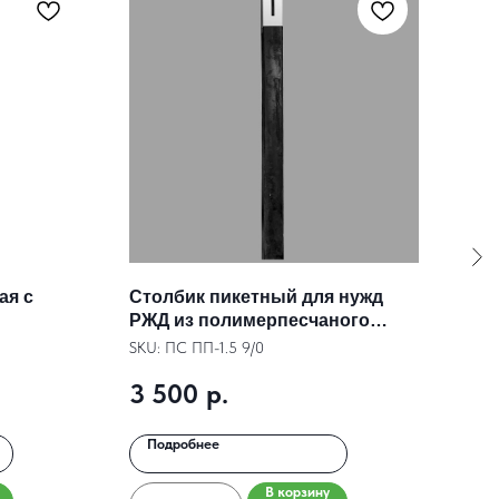
ая c
Столбик пикетный для нужд
Сто
РЖД из полимерпесчаного
РЖД
композита
ком
SKU:
ПС ПП-1.5 9/0
SKU:
3 500
р.
3 
Подробнее
По
В корзину