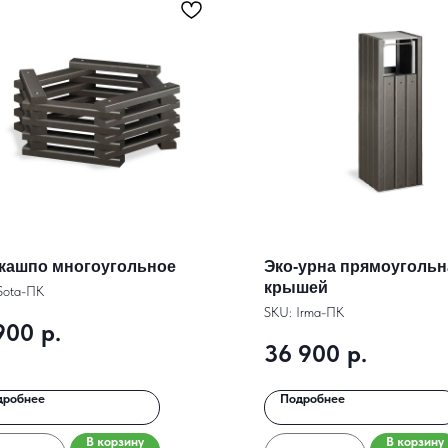
-кашпо многоугольное
Эко-урна прямоугольн
крышей
Sota-ПК
SKU:
Irma-ПК
900
р.
36 900
р.
дробнее
Подробнее
В корзину
В корзину