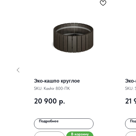
 нужд
Эко-кашпо круглое
Эко
ого
SKU:
Kashir 800-ПК
SKU:
20 900
р.
21 
Подробнее
По
В корзину