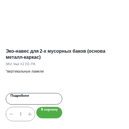
Эко-навес для 2-х мусорных баков (основа
Эк
металл-каркас)
к
SKU:
Vast X2 (V)-ПК
SKU
*вертикальные ламели
2
Подробнее
В корзину