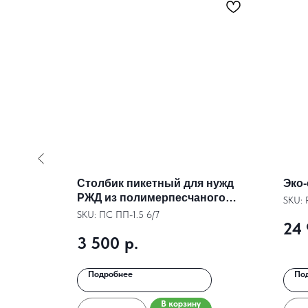
волна)
Столбик пикетный для нужд
Эко-
РЖД из полимерпесчаного
SKU:
композита
SKU:
ПС ПП-1.5 6/7
24
3 500
р.
Подробнее
По
В корзину