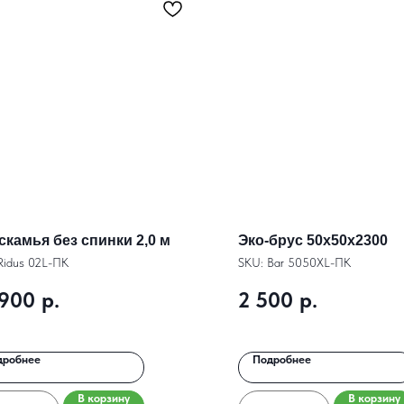
скамья без спинки 2,0 м
Эко-брус 50х50х2300
Ridus 02L-ПК
SKU:
Bar 5050XL-ПК
 900
р.
2 500
р.
дробнее
Подробнее
В корзину
В корзину