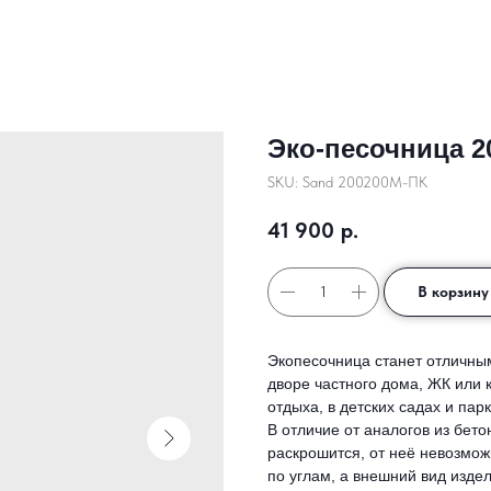
Эко-песочница 2
SKU:
Sand 200200M-ПК
41 900
р.
В корзину
Экопесочница станет отличн
дворе частного дома, ЖК или 
отдыха, в детских садах и парк
В отличие от аналогов из бето
раскрошится, от неё невозможн
по углам, а внешний вид изде