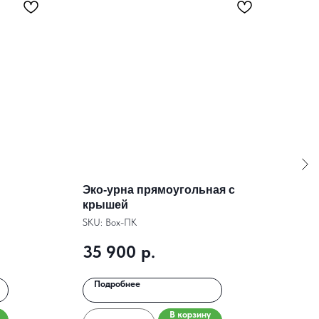
Эко-урна прямоугольная с
Сто
крышей
РЖД
ком
SKU:
Box-ПК
SKU:
35 900
р.
3 
Подробнее
По
В корзину