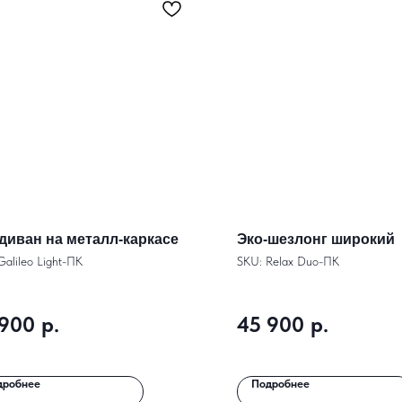
диван на металл-каркасе
Эко-шезлонг широкий
Galileo Light-ПК
SKU:
Relax Duo-ПК
 900
р.
45 900
р.
дробнее
Подробнее