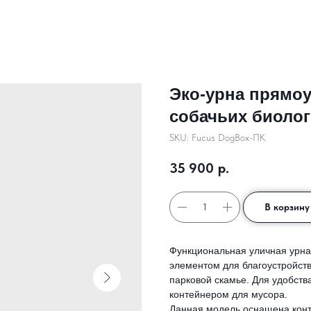
Эко-урна прямоу
собачьих биолог
SKU:
Fucus DogBox-ПК
35 900
р.
В корзину
Функциональная уличная урна
элементом для благоустройств
парковой скамье. Для удобст
контейнером для мусора.
Данная модель оснащена конт