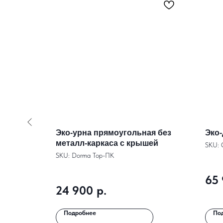
орных
Эко-урна прямоугольная без
Эко-
аркас)
металл-каркаса с крышей
SKU:
SKU:
Dorma Top-ПК
65
24 900
р.
Подробнее
По