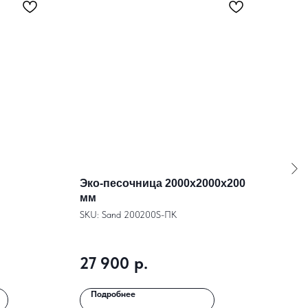
Эко-песочница 2000х2000х200
Сто
мм
РЖД
ком
SKU:
Sand 200200S-ПК
SKU:
27 900
р.
3 
Подробнее
По