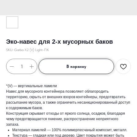
Эко-навес для 2-х мусорных баков
SKU:
Garba X2 (V) Light-ПК
В корзину
*(V) — вертикальные ламели
Навес для мусорного контейнера позволяет облагородить
территорию, скрыть от внешних взоров контейнеры, предотвратить
рассыпание мусора, а также ограничить несанкционированный доступ
к содержимым баков.
Конструкция скрывает отходы от яркого солнца, осадков, благодаря
чему предотвращается гниение, распространение неприятного
запаха.
Материал ламелей — 100% полимерпесчаный композит, металл.
Текстура — гладкая или под дерево. Цвет покрытия может быть