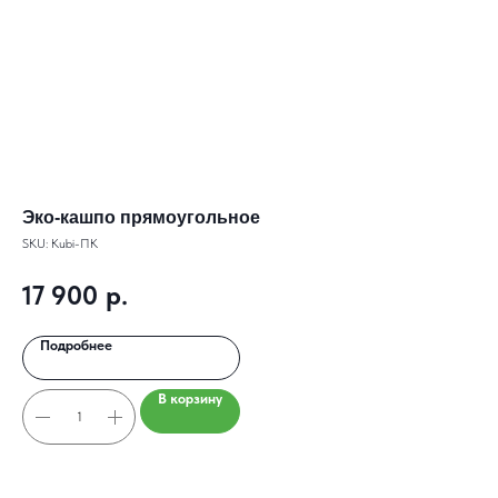
Эко-кашпо прямоугольное
Эк
SKU:
Kubi-ПК
SKU
17 900
р.
4
Подробнее
В корзину