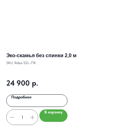
Эко-скамья без спинки 2,0 м
Эк
SKU:
Ridus 02L-ПК
SKU
24 900
р.
4
Подробнее
В корзину